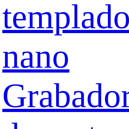
templad
nano
Grabado