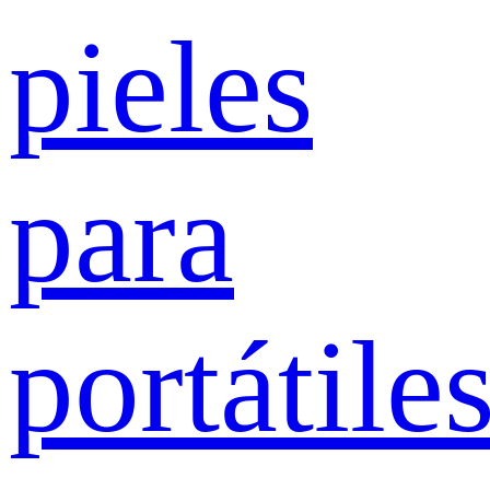
pieles
para
portátile