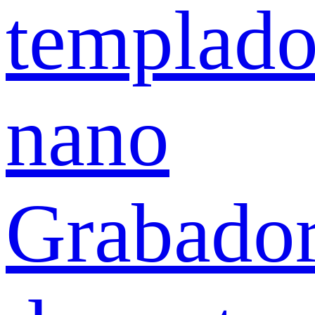
templad
nano
Grabado