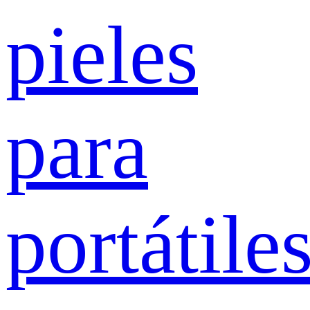
pieles
para
portátile